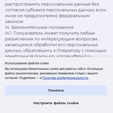
распространять персональные данные без
согласия субъекта персональных данных, если
иное не предусмотрено федеральным
законом.
14. Заключительные положения
14.1. Пользователь может получить любые
разъяснения по интересующим вопросам,
касающимся обработки его персональных
данных, обратившись к Оператору с помощью
электронной почты po_volosku@mail.ru.
14.2. В данном документе будут отражены
Использование файлов cookie
любые изменения политики обработки
Мы используем обязательные cookie для работы сайта. Остальные
персональных данных Оператором. Политика
файлы (аналитические, рекламные) применяем только с вашего
согласия. Подробнее — в
Политике конфиденциальности
.
действует бессрочно до замены ее новой
версией.
Понятно
14.3. Актуальная версия Политики в свободном
доступе расположена в сети Интернет по
адресу https://povolosku.tilda.ws/politika.
Настроить файлы cookie